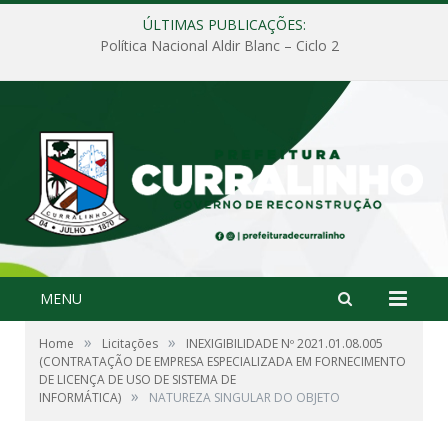
ÚLTIMAS PUBLICAÇÕES:
Política Nacional Aldir Blanc – Ciclo 2
MENU
»
»
Home
Licitações
INEXIGIBILIDADE Nº 2021.01.08.005
(CONTRATAÇÃO DE EMPRESA ESPECIALIZADA EM FORNECIMENTO
DE LICENÇA DE USO DE SISTEMA DE
»
INFORMÁTICA)
NATUREZA SINGULAR DO OBJETO