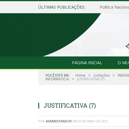
ÚLTIMAS PUBLICAÇÕES:
Política Naciona
PÁGINA INICIAL
O MU
»
»
VOCÊ ESTÁ EM:
Home
Licitações
INEXIG
»
INFORMÁTICA)
JUSTIFICATIVA (7)
JUSTIFICATIVA (7)
POR
ADMINISTRADOR
EM
25 DE MAIO DE 2021