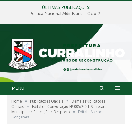
ÚLTIMAS PUBLICAÇÕES:
Política Nacional Aldir Blanc – Ciclo 2
MENU
»
»
Home
Publicações Oficiais
Demais Publicações
»
Oficiais
Edital de Convocação Nº 005/2021-Secretaria
»
Municipal de Educação e Desporto
Edital – Marcos
Gonçalves