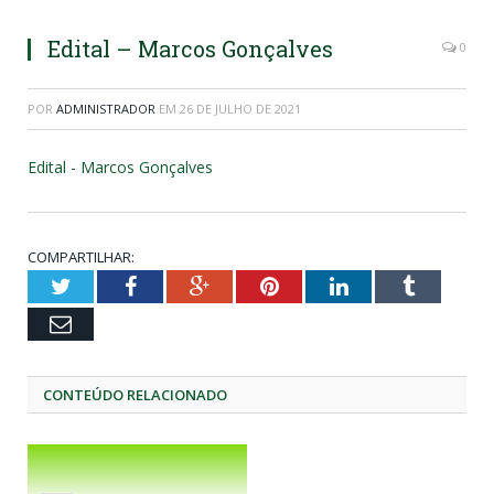
Edital – Marcos Gonçalves
0
POR
ADMINISTRADOR
EM
26 DE JULHO DE 2021
Edital - Marcos Gonçalves
COMPARTILHAR:
Twitter
Facebook
Google+
Pinterest
LinkedIn
Tumblr
Email
CONTEÚDO RELACIONADO