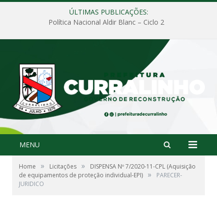
ÚLTIMAS PUBLICAÇÕES:
Política Nacional Aldir Blanc – Ciclo 2
MENU
»
»
Home
Licitações
DISPENSA Nº 7/2020-11-CPL (Aquisição
»
de equipamentos de proteção individual-EPI)
PARECER-
JURIDICO