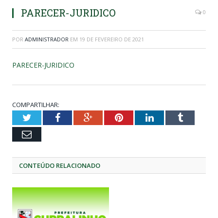
PARECER-JURIDICO
0
POR
ADMINISTRADOR
EM
19 DE FEVEREIRO DE 2021
PARECER-JURIDICO
COMPARTILHAR:
Twitter
Facebook
Google+
Pinterest
LinkedIn
Tumblr
Email
CONTEÚDO RELACIONADO