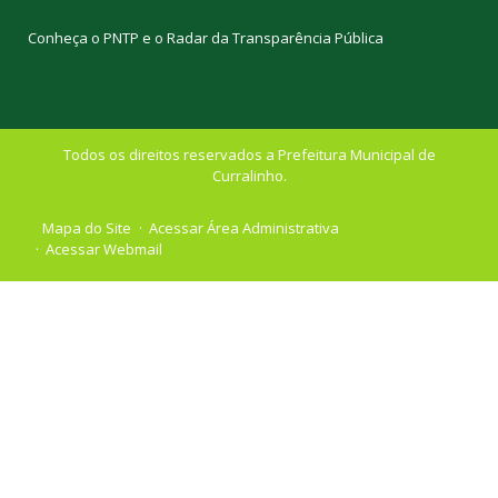
Conheça o
PNTP
e o
Radar da Transparência Pública
Todos os direitos reservados a Prefeitura Municipal de
Curralinho.
Mapa do Site
Acessar Área Administrativa
Acessar Webmail