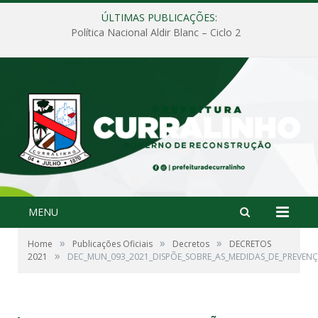
ÚLTIMAS PUBLICAÇÕES:
Política Nacional Aldir Blanc – Ciclo 2
MENU
»
»
»
Home
Publicações Oficiais
Decretos
DECRETOS
»
2021
DEC_MUN_093_2021_DISPÕE_SOBRE_AS_MEDIDAS_DE_PREVENC