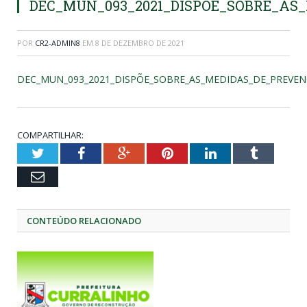
DEC_MUN_093_2021_DISPÕE_SOBRE_AS
POR
CR2-ADMIN8
EM
8 DE DEZEMBRO DE 2021
DEC_MUN_093_2021_DISPÕE_SOBRE_AS_MEDIDAS_DE_PREVENC
COMPARTILHAR:
Twitter
Facebook
Google+
Pinterest
LinkedIn
Tumblr
Email
CONTEÚDO RELACIONADO