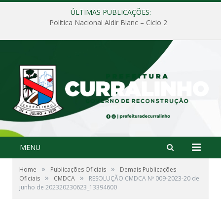
ÚLTIMAS PUBLICAÇÕES:
Política Nacional Aldir Blanc – Ciclo 2
MENU
»
»
Home
Publicações Oficiais
Demais Publicações
»
»
Oficiais
CMDCA
RESOLUÇÃO CMDCA Nº 009-2023-20 de
junho de 202320230623_13394600