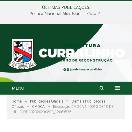
ÚLTIMAS PUBLICAÇÕES:
Política Nacional Aldir Blanc – Ciclo 2
MENU
»
»
Home
Publicações Oficiais
Demais Publicações
»
»
Oficiais
CMDCA
Resolução CMDCA Nº 0010 DE 10 DE
JULHO DE 202320230802_12063536