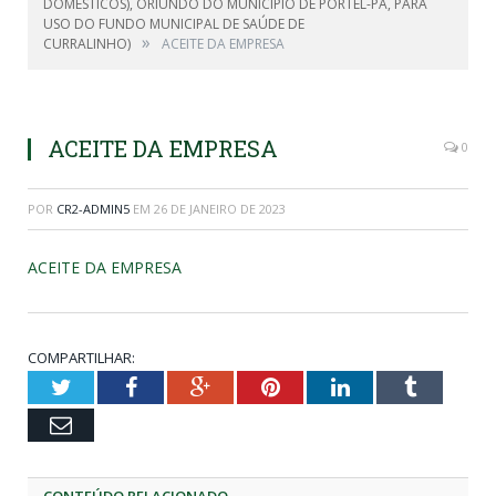
DOMÉSTICOS), ORIUNDO DO MUNICÍPIO DE PORTEL-PA, PARA
USO DO FUNDO MUNICIPAL DE SAÚDE DE
»
CURRALINHO)
ACEITE DA EMPRESA
ACEITE DA EMPRESA
0
POR
CR2-ADMIN5
EM
26 DE JANEIRO DE 2023
ACEITE DA EMPRESA
COMPARTILHAR:
Twitter
Facebook
Google+
Pinterest
LinkedIn
Tumblr
Email