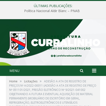
ÚLTIMAS PUBLICAÇÕES:
Política Nacional Aldir Blanc – PNAB
MENU
»
»
Home
Licitações
ADESÃO A ATA DE REGISTRO DE
PREÇOS Nº A/2022-00011 (ADESÃO A ATA DE REGISTRO DE PREÇO
Nº 051101/2021, PREGÃO ELETRÔNICO Nº 9/2021-041002
OBJETIVANDO A FUTURA E EVENTUAL AQUISIÇÃO DE MATERIAL
PERMANENTE (MOBILIÁRIO DE ESCRITÓRIO EM GERAL,
REFRIGERAÇÃO, ELETROELETRÔNICOS E UTENSÍLIOS