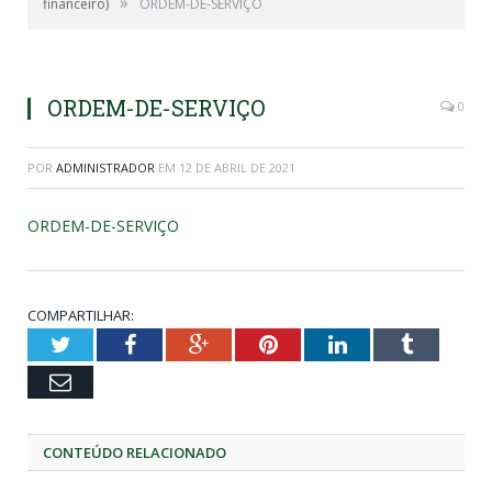
»
financeiro)
ORDEM-DE-SERVIÇO
ORDEM-DE-SERVIÇO
0
POR
ADMINISTRADOR
EM
12 DE ABRIL DE 2021
ORDEM-DE-SERVIÇO
COMPARTILHAR:
Twitter
Facebook
Google+
Pinterest
LinkedIn
Tumblr
Email
CONTEÚDO RELACIONADO