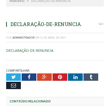
»
financeiro)
DECLARAÇÃO-DE-RENUNCIA.
DECLARAÇÃO-DE-RENUNCIA.
0
POR
ADMINISTRADOR
EM
12 DE ABRIL DE 2021
DECLARAÇÃO-DE-RENUNCIA.
COMPARTILHAR:
Twitter
Facebook
Google+
Pinterest
LinkedIn
Tumblr
Email
CONTEÚDO RELACIONADO