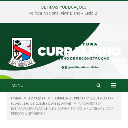
ÚLTIMAS PUBLICAÇÕES:
Política Nacional Aldir Blanc – Ciclo 2
MENU
»
»
Home
Licitações
TOMADA DE PREÇO Nº 2/2019-00006
»
(Conclusão da quadra poliesportiva)
ORÇAMENTO-
ESTIMADO-EM-PLANILHA-DE-QUANTITATIVO-E-PLANILHAS-COM-
PREÇOS-UNITÁRIOS-2