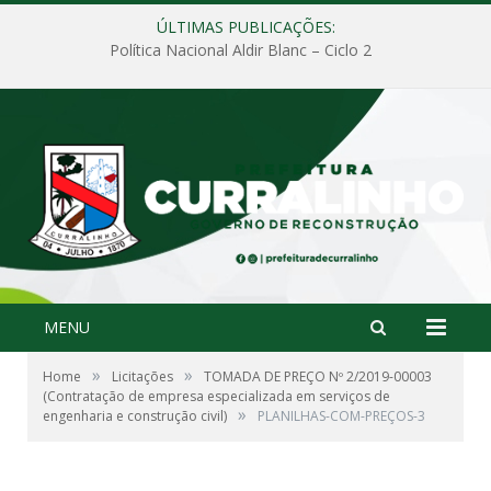
ÚLTIMAS PUBLICAÇÕES:
Política Nacional Aldir Blanc – Ciclo 2
MENU
»
»
Home
Licitações
TOMADA DE PREÇO Nº 2/2019-00003
(Contratação de empresa especializada em serviços de
»
engenharia e construção civil)
PLANILHAS-COM-PREÇOS-3