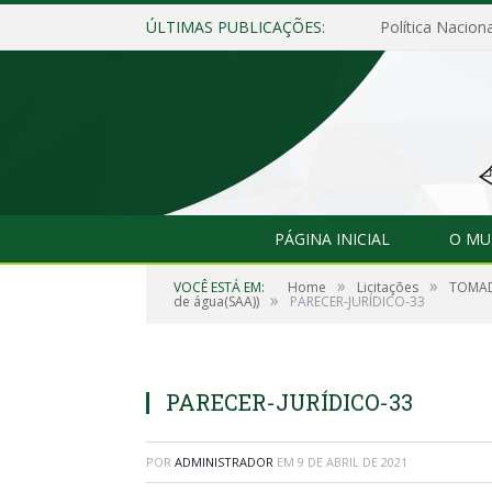
ÚLTIMAS PUBLICAÇÕES:
Política Naciona
PÁGINA INICIAL
O MU
»
»
VOCÊ ESTÁ EM:
Home
Licitações
TOMADA
»
de água(SAA))
PARECER-JURÍDICO-33
PARECER-JURÍDICO-33
POR
ADMINISTRADOR
EM
9 DE ABRIL DE 2021