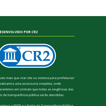
ESENVOLVIDO POR CR2
uito mais que
criar site
ou
sistema para prefeituras
!
ealizamos uma
assessoria
completa, onde
arantimos em contrato que todas as exigências das
eis de transparência pública
serão atendidas.
onheça o
PNTP
e o
Radar da Transparência Pública