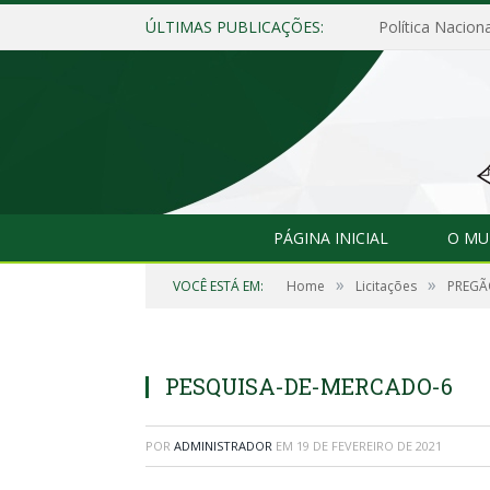
ÚLTIMAS PUBLICAÇÕES:
Política Naciona
PÁGINA INICIAL
O MU
»
»
VOCÊ ESTÁ EM:
Home
Licitações
PREGÃ
PESQUISA-DE-MERCADO-6
POR
ADMINISTRADOR
EM
19 DE FEVEREIRO DE 2021