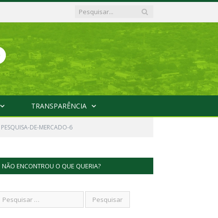
TRANSPARÊNCIA
PESQUISA-DE-MERCADO-6
NÃO ENCONTROU O QUE QUERIA?