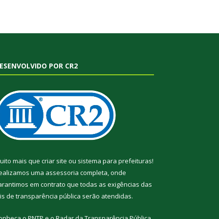
ESENVOLVIDO POR CR2
uito mais que
criar site
ou
sistema para prefeituras
!
ealizamos uma
assessoria
completa, onde
arantimos em contrato que todas as exigências das
eis de transparência pública
serão atendidas.
onheça o
PNTP
e o
Radar da Transparência Pública