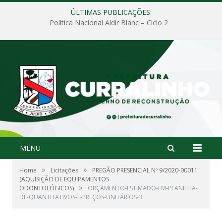
ÚLTIMAS PUBLICAÇÕES:
Política Nacional Aldir Blanc – Ciclo 2
MENU
»
»
Home
Licitações
PREGÃO PRESENCIAL Nº 9/2020-00011
(AQUISIÇÃO DE EQUIPAMENTOS
»
ODONTOLÓGICOS)
ORÇAMENTO-ESTIMADO-EM-PLANILHA-
DE-QUANTITATIVOS-E-PREÇOS-UNITÁRIOS-3