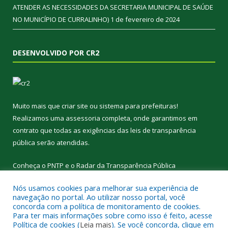
ATENDER AS NECESSIDADES DA SECRETARIA MUNICIPAL DE SAÚDE
NO MUNICÍPIO DE CURRALINHO)
1 de fevereiro de 2024
DESENVOLVIDO POR CR2
Muito mais que
criar site
ou
sistema para prefeituras
!
Realizamos uma
assessoria
completa, onde garantimos em
contrato que todas as exigências das
leis de transparência
pública
serão atendidas.
Conheça o
PNTP
e o
Radar da Transparência Pública
Nós usamos cookies para melhorar sua experiência de
navegação no portal. Ao utilizar nosso portal, você
concorda com a política de monitoramento de cookies.
Para ter mais informações sobre como isso é feito, acesse
Todos os direitos reservados a Prefeitura Municipal de
Política de cookies (
Leia mais
). Se você concorda, clique em