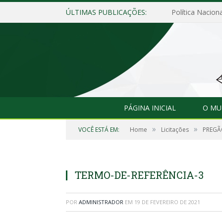
ÚLTIMAS PUBLICAÇÕES:
Política Naciona
PÁGINA INICIAL
O MU
»
»
VOCÊ ESTÁ EM:
Home
Licitações
PREGÃO
TERMO-DE-REFERÊNCIA-3
POR
ADMINISTRADOR
EM
19 DE FEVEREIRO DE 2021