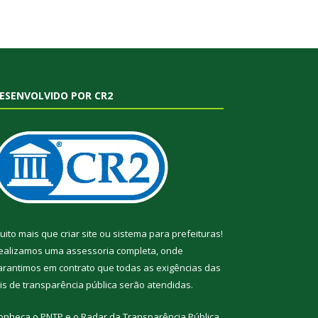
ESENVOLVIDO POR CR2
uito mais que
criar site
ou
sistema para prefeituras
!
ealizamos uma
assessoria
completa, onde
arantimos em contrato que todas as exigências das
eis de transparência pública
serão atendidas.
onheça o
PNTP
e o
Radar da Transparência Pública