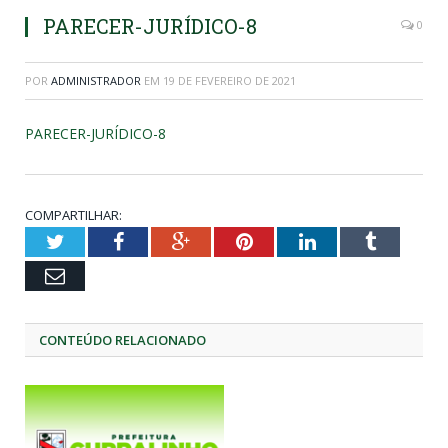
PARECER-JURÍDICO-8
0
POR
ADMINISTRADOR
EM
19 DE FEVEREIRO DE 2021
PARECER-JURÍDICO-8
COMPARTILHAR:
Twitter
Facebook
Google+
Pinterest
LinkedIn
Tumblr
Email
CONTEÚDO RELACIONADO