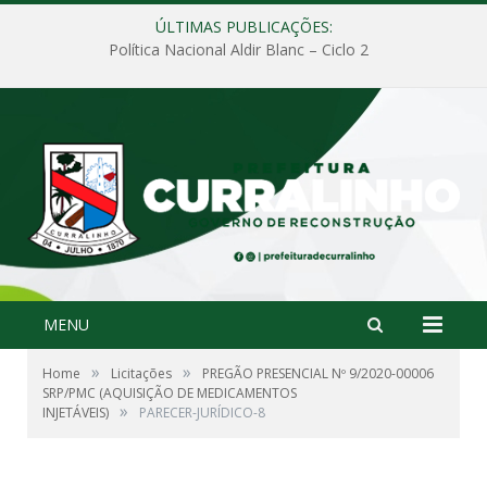
ÚLTIMAS PUBLICAÇÕES:
Política Nacional Aldir Blanc – Ciclo 2
MENU
»
»
Home
Licitações
PREGÃO PRESENCIAL Nº 9/2020-00006
SRP/PMC (AQUISIÇÃO DE MEDICAMENTOS
»
INJETÁVEIS)
PARECER-JURÍDICO-8