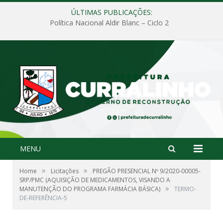
ÚLTIMAS PUBLICAÇÕES:
Política Nacional Aldir Blanc – Ciclo 2
MENU
»
»
Home
Licitações
PREGÃO PRESENCIAL Nº 9/2020-00005-
SRP/PMC (AQUISIÇÃO DE MEDICAMENTOS, VISANDO A
»
MANUTENÇÃO DO PROGRAMA FARMÁCIA BÁSICA)
TERMO-
DE-REFERÊNCIA-5