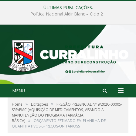
ÚLTIMAS PUBLICAÇÕES:
Política Nacional Aldir Blanc – PNAB
MENU
»
»
Home
Licitações
PREGÃO PRESENCIAL Nº 9/2020-00005-
SRP/PMC (AQUISIÇÃO DE MEDICAMENTOS, VISANDO A
MANUTENÇÃO DO PROGRAMA FARMÁCIA
»
BÁSICA)
ORÇAMENTO-ESTIMADO-EM-PLANILHA-DE-
QUANTITATIVOS-E-PREÇOS-UNITÁRIOSS