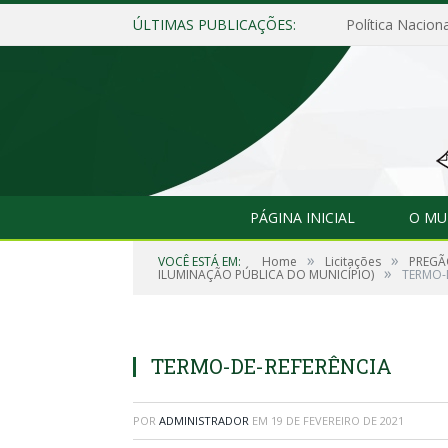
ÚLTIMAS PUBLICAÇÕES:
Política Naciona
PÁGINA INICIAL
O MU
»
»
VOCÊ ESTÁ EM:
Home
Licitações
PREGÃ
»
ILUMINAÇÃO PÚBLICA DO MUNICÍPIO)
TERMO-
TERMO-DE-REFERÊNCIA
POR
ADMINISTRADOR
EM
19 DE FEVEREIRO DE 2021