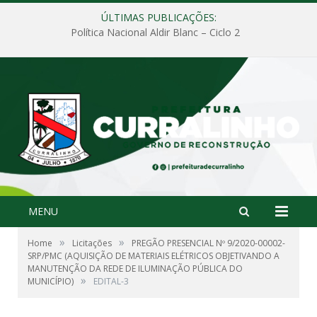
ÚLTIMAS PUBLICAÇÕES:
Política Nacional Aldir Blanc – Ciclo 2
MENU
»
»
Home
Licitações
PREGÃO PRESENCIAL Nº 9/2020-00002-
SRP/PMC (AQUISIÇÃO DE MATERIAIS ELÉTRICOS OBJETIVANDO A
MANUTENÇÃO DA REDE DE ILUMINAÇÃO PÚBLICA DO
»
MUNICÍPIO)
EDITAL-3