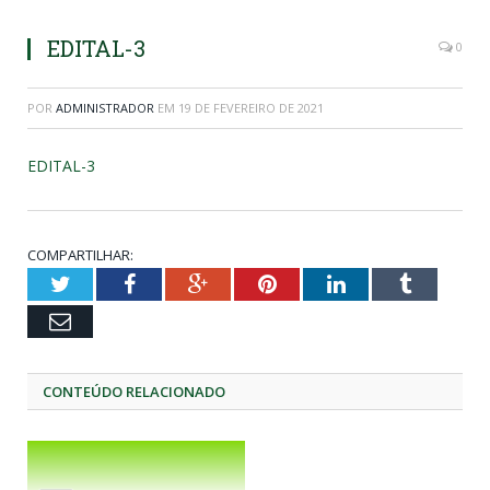
EDITAL-3
0
POR
ADMINISTRADOR
EM
19 DE FEVEREIRO DE 2021
EDITAL-3
COMPARTILHAR:
Twitter
Facebook
Google+
Pinterest
LinkedIn
Tumblr
Email
CONTEÚDO RELACIONADO