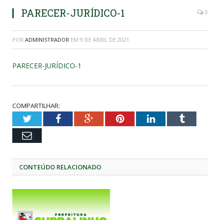
PARECER-JURÍDICO-1
0
POR
ADMINISTRADOR
EM
9 DE ABRIL DE 2021
PARECER-JURÍDICO-1
COMPARTILHAR:
Twitter
Facebook
Google+
Pinterest
LinkedIn
Tumblr
Email
CONTEÚDO RELACIONADO