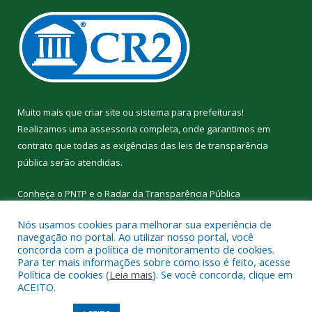
Muito mais que
criar site
ou
sistema para prefeituras
!
Realizamos uma
assessoria
completa, onde garantimos em
contrato que todas as exigências das
leis de transparência
pública
serão atendidas.
Conheça o
PNTP
e o
Radar da Transparência Pública
Nós usamos cookies para melhorar sua experiência de
navegação no portal. Ao utilizar nosso portal, você
concorda com a política de monitoramento de cookies.
Para ter mais informações sobre como isso é feito, acesse
Todos os direitos reservados a Prefeitura Municipal de
Política de cookies (
Leia mais
). Se você concorda, clique em
Curralinho.
ACEITO.