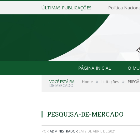
ÚLTIMAS PUBLICAÇÕES:
Política Naciona
PÁGINA INICIAL
O MU
»
»
VOCÊ ESTÁ EM:
Home
Licitações
PREGÃO
DE-MERCADO
PESQUISA-DE-MERCADO
POR
ADMINISTRADOR
EM
9 DE ABRIL DE 2021