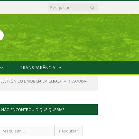
TRANSPARÊNCIA
»
OELETRÔNICO E MOBILIA EM GERAL)
PESQUISA-
NÃO ENCONTROU O QUE QUERIA?