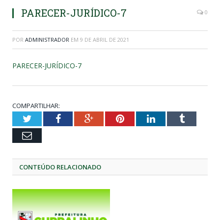
PARECER-JURÍDICO-7
0
POR
ADMINISTRADOR
EM
9 DE ABRIL DE 2021
PARECER-JURÍDICO-7
COMPARTILHAR:
Twitter
Facebook
Google+
Pinterest
LinkedIn
Tumblr
Email
CONTEÚDO RELACIONADO