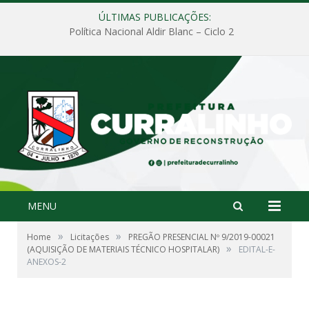
ÚLTIMAS PUBLICAÇÕES:
Política Nacional Aldir Blanc – Ciclo 2
MENU
»
»
Home
Licitações
PREGÃO PRESENCIAL Nº 9/2019-00021
»
(AQUISIÇÃO DE MATERIAIS TÉCNICO HOSPITALAR)
EDITAL-E-
ANEXOS-2