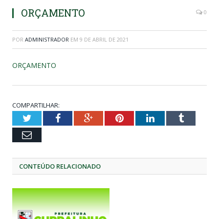
ORÇAMENTO
0
POR
ADMINISTRADOR
EM
9 DE ABRIL DE 2021
ORÇAMENTO
COMPARTILHAR:
Twitter
Facebook
Google+
Pinterest
LinkedIn
Tumblr
Email
CONTEÚDO RELACIONADO