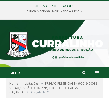
ÚLTIMAS PUBLICAÇÕES:
Política Nacional Aldir Blanc – Ciclo 2
MENU
»
»
Home
Licitações
PREGÃO PRESENCIAL Nº 9/2019-00018-
SRP (AQUISIÇÃO DE 02(dois) TRICICLOS DE CARGA
»
CAÇAMBA)
ORÇAMENTO