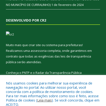
NO MUNICÍPIO DE CURRALINHO)
1 de fevereiro de 2024
DESENVOLVIDO POR CR2
Muito mais que
criar site
ou
sistema para prefeituras
!
Realizamos uma
assessoria
completa, onde garantimos em
contrato que todas as exigências das
leis de transparência
pública
serão atendidas.
Conheça o
PNTP
e o
Radar da Transparência Pública
Nós usamos cookies para melhorar sua experiência de
navegação no portal. Ao utilizar nosso portal, você
concorda com a política de monitoramento de cookies.
Para ter mais informações sobre como isso é feito, acesse
Todos os direitos reservados a Prefeitura Municipal de
Política de cookies (
Leia mais
). Se você concorda, clique em
Curralinho.
ACEITO.