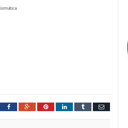
formática
tter
Facebook
Google+
Pinterest
LinkedIn
Tumblr
Email