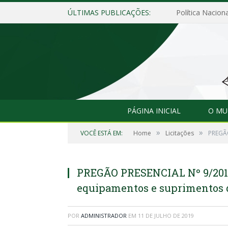
ÚLTIMAS PUBLICAÇÕES:
Política Naciona
PÁGINA INICIAL
O MU
»
»
VOCÊ ESTÁ EM:
Home
Licitações
PREGÃO
PREGÃO PRESENCIAL Nº 9/2019
equipamentos e suprimentos d
POR
ADMINISTRADOR
EM
11 DE JULHO DE 2019