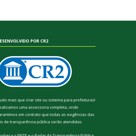
ESENVOLVIDO POR CR2
uito mais que
criar site
ou
sistema para prefeituras
!
ealizamos uma
assessoria
completa, onde
arantimos em contrato que todas as exigências das
eis de transparência pública
serão atendidas.
onheça o
PNTP
e o
Radar da Transparência Pública