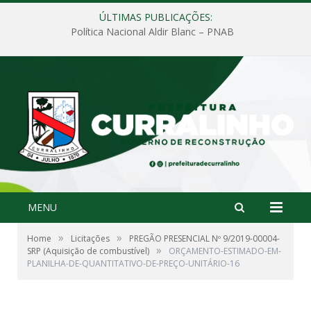
ÚLTIMAS PUBLICAÇÕES:
Política Nacional Aldir Blanc – PNAB
MENU
»
»
Home
Licitações
PREGÃO PRESENCIAL Nº 9/2019-00004-
»
SRP (Aquisição de combustível)
ORÇAMENTO-ESTIMADO-EM-
PLANILHA-DE-QUANTITATIVO-DE-PREÇO-UNITÁRIO-16