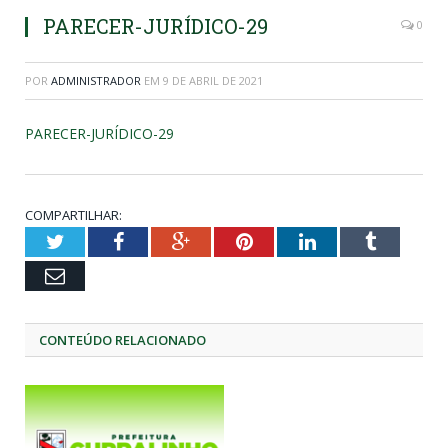
PARECER-JURÍDICO-29
0
POR
ADMINISTRADOR
EM
9 DE ABRIL DE 2021
PARECER-JURÍDICO-29
COMPARTILHAR:
Twitter
Facebook
Google+
Pinterest
LinkedIn
Tumblr
Email
CONTEÚDO RELACIONADO