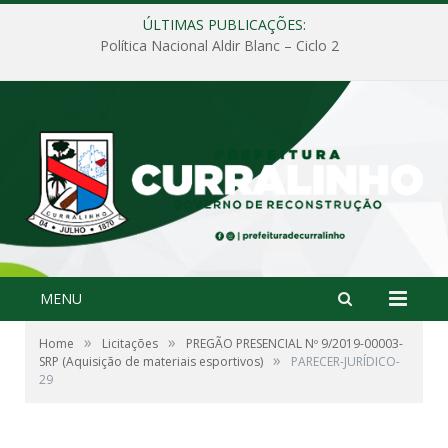
ÚLTIMAS PUBLICAÇÕES:
Política Nacional Aldir Blanc – Ciclo 2
MENU
»
»
Home
Licitações
PREGÃO PRESENCIAL Nº 9/2019-00003-
»
SRP (Aquisição de materiais esportivos)
PARECER-JURÍDICO-
29