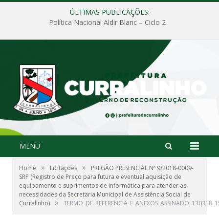
ÚLTIMAS PUBLICAÇÕES:
Política Nacional Aldir Blanc – Ciclo 2
MENU
»
»
Home
Licitações
PREGÃO PRESENCIAL Nº 9/2018-0009-
SRP (Registro de Preço para futura e eventual aquisição de
equipamento e suprimentos de informática para atender as
necessidades da Secretaria Municipal de Assistência Social de
»
Curralinho)
TERMO_DE_REFERENCIA_E_ANEXOS_ASSINADO_130318_1