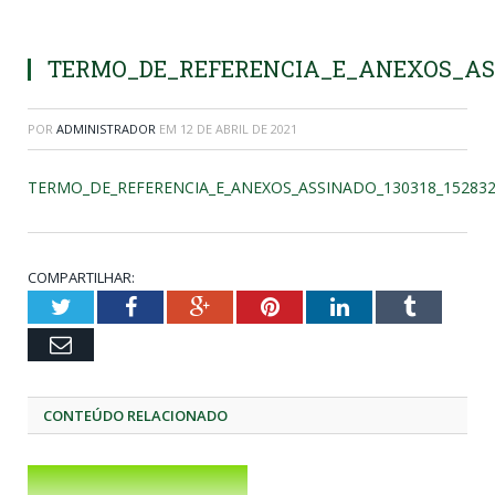
TERMO_DE_REFERENCIA_E_ANEXOS_ASS
POR
ADMINISTRADOR
EM
12 DE ABRIL DE 2021
TERMO_DE_REFERENCIA_E_ANEXOS_ASSINADO_130318_15283
COMPARTILHAR:
Twitter
Facebook
Google+
Pinterest
LinkedIn
Tumblr
Email
CONTEÚDO RELACIONADO