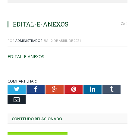
EDITAL-E-ANEXOS
0
POR
ADMINISTRADOR
EM
12 DE ABRIL DE 2021
EDITAL-E-ANEXOS
COMPARTILHAR:
Twitter
Facebook
Google+
Pinterest
LinkedIn
Tumblr
Email
CONTEÚDO RELACIONADO