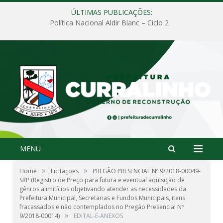
ÚLTIMAS PUBLICAÇÕES:
Política Nacional Aldir Blanc – Ciclo 2
MENU
»
»
Home
Licitações
PREGÃO PRESENCIAL Nº 9/2018-00049-
SRP (Registro de Preço para futura e eventual aquisição de
gênros alimitícios objetivando atender as necessidades da
Prefeitura Municipal, Secretarias e Fundos Municipais, itens
fracassados e não contemplados no Pregão Presencial Nº
»
9/2018-00014)
EDITAL-E-ANEXOS