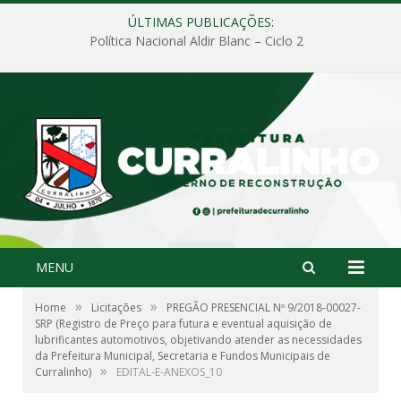
ÚLTIMAS PUBLICAÇÕES:
Política Nacional Aldir Blanc – Ciclo 2
MENU
»
»
Home
Licitações
PREGÃO PRESENCIAL Nº 9/2018-00027-
SRP (Registro de Preço para futura e eventual aquisição de
lubrificantes automotivos, objetivando atender as necessidades
da Prefeitura Municipal, Secretaria e Fundos Municipais de
»
Curralinho)
EDITAL-E-ANEXOS_10