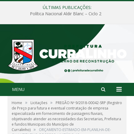
ÚLTIMAS PUBLICAÇÕES:
Política Nacional Aldir Blanc – Ciclo 2
MENU
»
»
Home
Licitações
PREGÃO Nº 9/2018-00042-SRP (Registro
de Preço para futura e eventual contratação de empresa
especializada em fornecimento de passagens fluviais,
objetivando atender as necessidades das Secretarias, Prefeitura
e fundos Municipais do Município de
»
Curralinho)
ORÇAMENTO-ESTIMADO-EM-PLANILHA-DE-