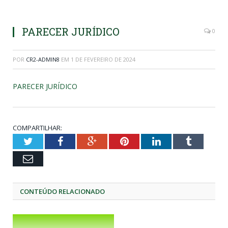
PARECER JURÍDICO
0
POR
CR2-ADMIN8
EM
1 DE FEVEREIRO DE 2024
PARECER JURÍDICO
COMPARTILHAR:
Twitter
Facebook
Google+
Pinterest
LinkedIn
Tumblr
Email
CONTEÚDO RELACIONADO