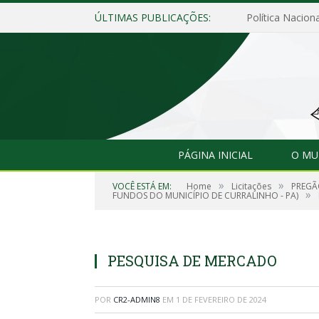
ÚLTIMAS PUBLICAÇÕES:
Política Naciona
PÁGINA INICIAL
O MU
»
»
VOCÊ ESTÁ EM:
Home
Licitações
PREGÃO
»
FUNDOS DO MUNICÍPIO DE CURRALINHO - PA)
PESQUISA DE MERCADO
POR
CR2-ADMIN8
EM
1 DE FEVEREIRO DE 2024