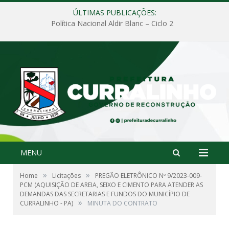
ÚLTIMAS PUBLICAÇÕES:
Política Nacional Aldir Blanc – Ciclo 2
MENU
»
»
Home
Licitações
PREGÃO ELETRÔNICO Nº 9/2023-009-
PCM (AQUISIÇÃO DE AREIA, SEIXO E CIMENTO PARA ATENDER AS
DEMANDAS DAS SECRETARIAS E FUNDOS DO MUNICÍPIO DE
»
CURRALINHO - PA)
MINUTA DO CONTRATO