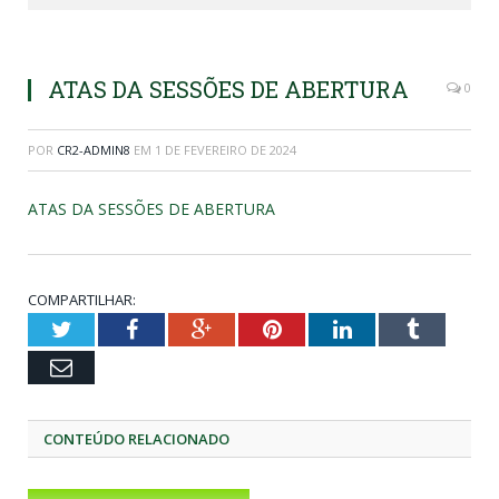
ATAS DA SESSÕES DE ABERTURA
0
POR
CR2-ADMIN8
EM
1 DE FEVEREIRO DE 2024
ATAS DA SESSÕES DE ABERTURA
COMPARTILHAR:
Twitter
Facebook
Google+
Pinterest
LinkedIn
Tumblr
Email
CONTEÚDO RELACIONADO