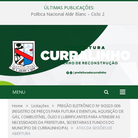
ÚLTIMAS PUBLICAÇÕES:
Política Nacional Aldir Blanc – Ciclo 2
MENU
»
»
Home
Licitações
PREGÃO ELETRÔNICO Nº 9/2023-006
(REGISTRO DE PREÇOS PARA FUTURA E EVENTUAL AQUISIÇÃO DE
GÁS, COMBUSTÍVEL, ÓLEO E LUBRIFICANTES PARA ATENDER AS
NECESSIDADES DA PREFEITURA, SECRETARIAS E FUNDOS DO
»
MUNICÍPIO DE CURRALINHO/PA)
ATAS DA SESSÕES DE
ABERTURA