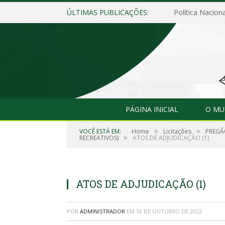
ÚLTIMAS PUBLICAÇÕES:
Política Naciona
PÁGINA INICIAL
O MU
»
»
VOCÊ ESTÁ EM:
Home
Licitações
PREGÃO
»
RECREATIVOS)
ATOS DE ADJUDICAÇÃO (1)
ATOS DE ADJUDICAÇÃO (1)
POR
ADMINISTRADOR
EM
10 DE OUTUBRO DE 2022