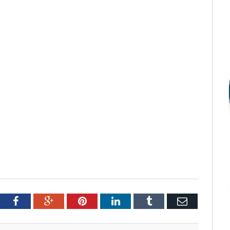
tter
Facebook
Google+
Pinterest
LinkedIn
Tumblr
Email