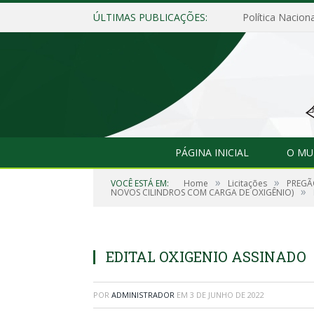
ÚLTIMAS PUBLICAÇÕES:
Política Naciona
PÁGINA INICIAL
O MU
»
»
VOCÊ ESTÁ EM:
Home
Licitações
PREGÃ
»
NOVOS CILINDROS COM CARGA DE OXIGÊNIO)
EDITAL OXIGENIO ASSINADO
POR
ADMINISTRADOR
EM
3 DE JUNHO DE 2022