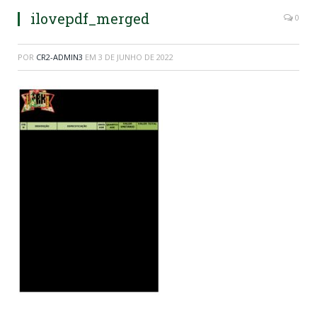
ilovepdf_merged
0
POR
CR2-ADMIN3
EM
3 DE JUNHO DE 2022