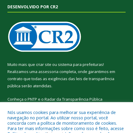
DESENVOLVIDO POR CR2
Muito mais que
criar site
ou
sistema para prefeituras
!
Realizamos uma
assessoria
completa, onde garantimos em
contrato que todas as exigências das
leis de transparência
pública
serão atendidas.
Conheça o
PNTP
e o
Radar da Transparência Pública
Nós usamos cookies para melhorar sua experiência de
navegação no portal. Ao utilizar nosso portal, você
concorda com a política de monitoramento de cookies.
Para ter mais informações sobre como isso é feito, acesse
Todos os direitos reservados a Prefeitura Municipal de