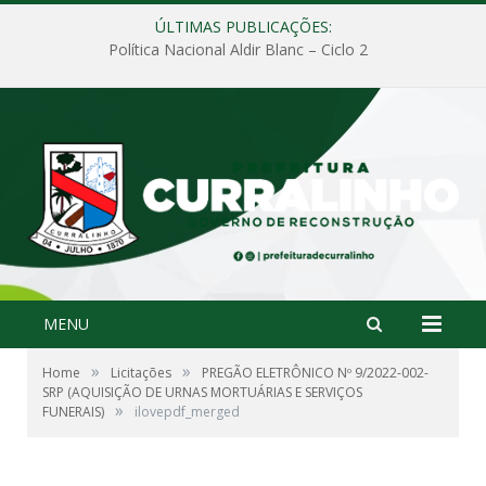
ÚLTIMAS PUBLICAÇÕES:
Política Nacional Aldir Blanc – Ciclo 2
MENU
»
»
Home
Licitações
PREGÃO ELETRÔNICO Nº 9/2022-002-
SRP (AQUISIÇÃO DE URNAS MORTUÁRIAS E SERVIÇOS
»
FUNERAIS)
ilovepdf_merged