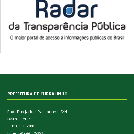
PREFEITURA DE CURRALINHO
End.: Rua Jarbas Passarinho, S/N
Bairro: Centro
CEP: 68815-000
Fone: (91) 99350-3920