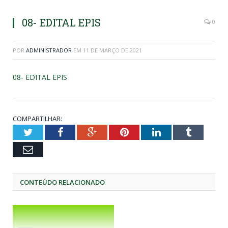
08- EDITAL EPIS
0
POR
ADMINISTRADOR
EM
11 DE MARÇO DE 2021
08- EDITAL EPIS
COMPARTILHAR:
Twitter
Facebook
Google+
Pinterest
LinkedIn
Tumblr
Email
CONTEÚDO RELACIONADO