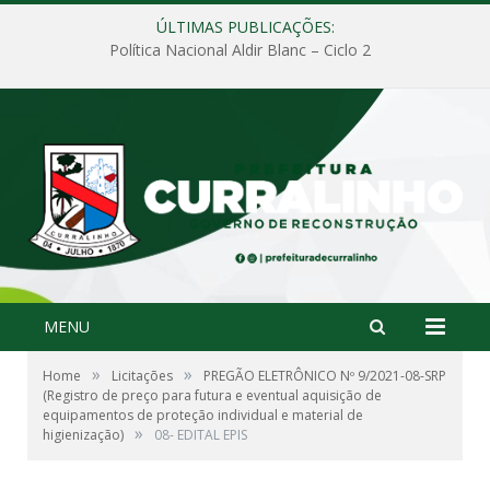
ÚLTIMAS PUBLICAÇÕES:
Política Nacional Aldir Blanc – Ciclo 2
MENU
»
»
Home
Licitações
PREGÃO ELETRÔNICO Nº 9/2021-08-SRP
(Registro de preço para futura e eventual aquisição de
equipamentos de proteção individual e material de
»
higienização)
08- EDITAL EPIS