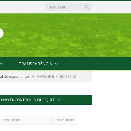
TRANSPARÊNCIA
»
al de expediente)
PARECER JURÍDICO (1) (5)
NÃO ENCONTROU O QUE QUERIA?