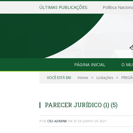
ÚLTIMAS PUBLICAÇÕES:
Política Naciona
PÁGINA INICIAL
O MU
»
»
VOCÊ ESTÁ EM:
Home
Licitações
PREGÃO
PARECER JURÍDICO (1) (5)
POR
CR2-ADMIN8
EM
30 DE JUNHO DE 2021