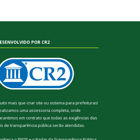
ESENVOLVIDO POR CR2
uito mais que
criar site
ou
sistema para prefeituras
!
ealizamos uma
assessoria
completa, onde
arantimos em contrato que todas as exigências das
eis de transparência pública
serão atendidas.
onheça o
PNTP
e o
Radar da Transparência Pública