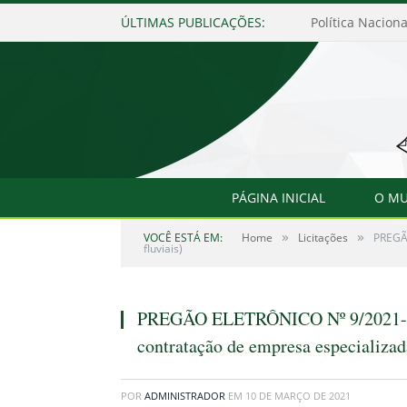
ÚLTIMAS PUBLICAÇÕES:
Política Nacion
PÁGINA INICIAL
O MU
»
»
VOCÊ ESTÁ EM:
Home
Licitações
PREGÃO
fluviais)
PREGÃO ELETRÔNICO Nº 9/2021-04-
contratação de empresa especializad
POR
ADMINISTRADOR
EM
10 DE MARÇO DE 2021