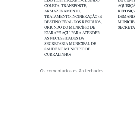
LIXO HOSPITALAR INCLUINDO
DE CENT
COLETA, TRANSPORTE,
AQUISIÇ
ARMAZENAMENTO,
REPOSIÇ
TRATAMENTO INCINERAÇÃO) E
DEMANDA
DESTINO FINAL DOS RESÍDUOS,
MUNICIP
ORIUNDO DO MUNICÍPIO DE
SECRETA
IGARAPÉ AÇU, PARA ATENDER
AS NECESSIDADES DA
SECRETARIA MUNICIPAL DE
SAÚDE NO MUNICÍPIO DE
CURRALINHO)
Os comentários estão fechados.