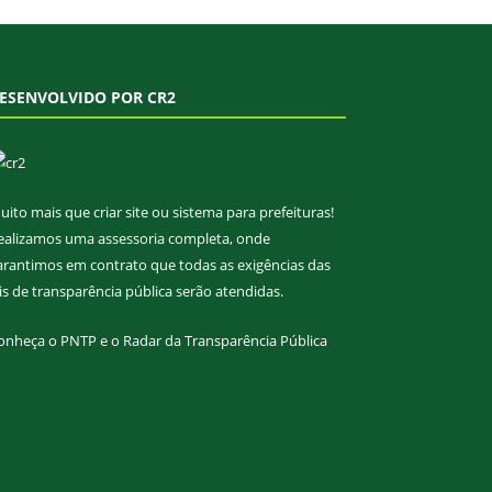
ESENVOLVIDO POR CR2
uito mais que
criar site
ou
sistema para prefeituras
!
ealizamos uma
assessoria
completa, onde
arantimos em contrato que todas as exigências das
eis de transparência pública
serão atendidas.
onheça o
PNTP
e o
Radar da Transparência Pública