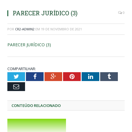
PARECER JURÍDICO (3)
0
POR
CR2-ADMIN2
EM
19 DE NOVEMBRO DE 2021
PARECER JURÍDICO (3)
COMPARTILHAR:
Twitter
Facebook
Google+
Pinterest
LinkedIn
Tumblr
Email
CONTEÚDO RELACIONADO