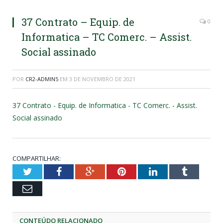
37 Contrato – Equip. de
0
Informatica – TC Comerc. – Assist.
Social assinado
POR
CR2-ADMIN5
EM
3 DE NOVEMBRO DE 2021
37 Contrato - Equip. de Informatica - TC Comerc. - Assist.
Social assinado
COMPARTILHAR:
Twitter
Facebook
Google+
Pinterest
LinkedIn
Tumblr
Email
CONTEÚDO RELACIONADO