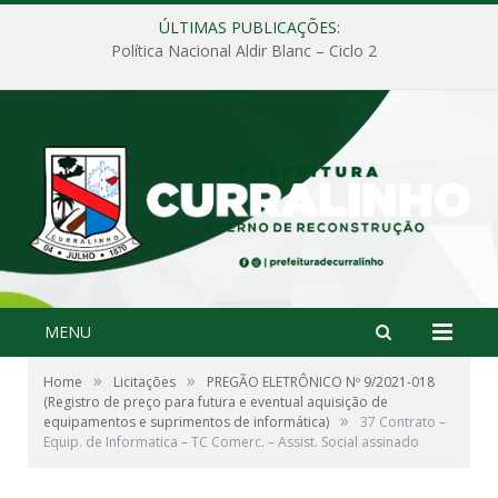
ÚLTIMAS PUBLICAÇÕES:
Política Nacional Aldir Blanc – Ciclo 2
MENU
»
»
Home
Licitações
PREGÃO ELETRÔNICO Nº 9/2021-018
(Registro de preço para futura e eventual aquisição de
»
equipamentos e suprimentos de informática)
37 Contrato –
Equip. de Informatica – TC Comerc. – Assist. Social assinado