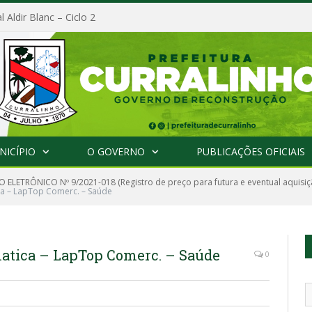
l Aldir Blanc – Ciclo 2
NICÍPIO
O GOVERNO
PUBLICAÇÕES OFICIAIS
 ELETRÔNICO Nº 9/2021-018 (Registro de preço para futura e eventual aquis
ica – LapTop Comerc. – Saúde
matica – LapTop Comerc. – Saúde
0