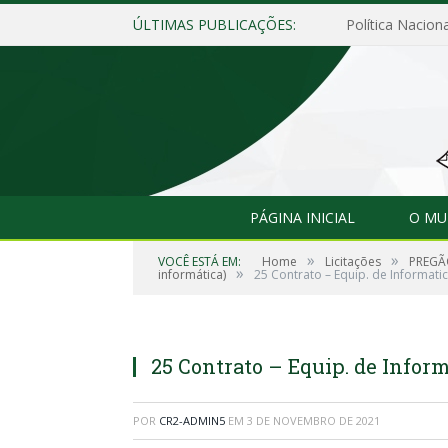
ÚLTIMAS PUBLICAÇÕES:
Política Naciona
PÁGINA INICIAL
O MU
»
»
VOCÊ ESTÁ EM:
Home
Licitações
PREGÃO
»
informática)
25 Contrato – Equip. de Informat
25 Contrato – Equip. de Infor
POR
CR2-ADMIN5
EM
3 DE NOVEMBRO DE 2021